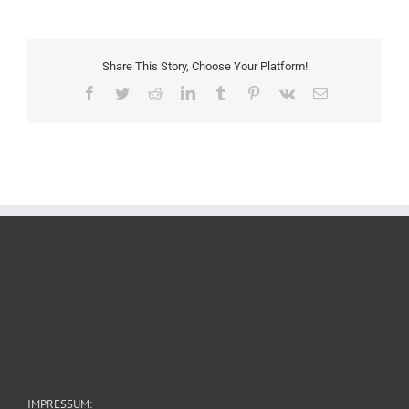
Share This Story, Choose Your Platform!
Facebook
Twitter
Reddit
LinkedIn
Tumblr
Pinterest
Vk
E-
Mail
IMPRESSUM: