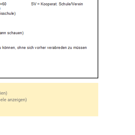
ien)
iele anzeigen)