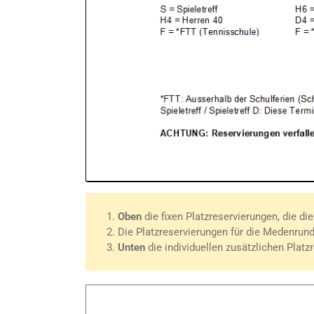
1.
Oben
die fixen Platzreservierungen, die di
2. Die Platzreservierungen für die Medenrun
3.
Unten
die individuellen zusätzlichen Platz