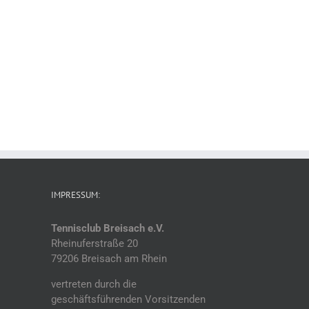
IMPRESSUM:
Tennisclub Breisach e.V.
Rheinuferstraße 20
79206 Breisach am Rhein
vertreten durch die
geschäftsführenden Vorsitzenden