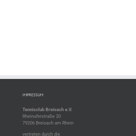
IMPRESSUM:
Tennisclub Breisach e.V.
Rheinuferstraße 20
79206 Breisach am Rhein
vertreten durch die