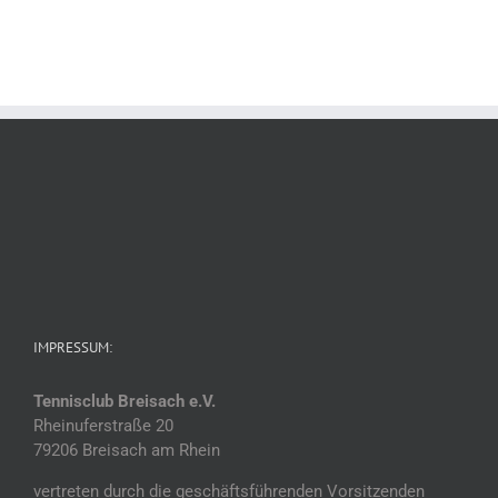
IMPRESSUM:
Tennisclub Breisach e.V.
Rheinuferstraße 20
79206 Breisach am Rhein
vertreten durch die geschäftsführenden Vorsitzenden