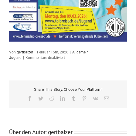
Von
gertbalzer
|
Februar 15th, 2026
|
Allgemein
,
für
Jugend
|
Kommentare deaktiviert
Schnuppertag
15.3.2026
Share This Story, Choose Your Platform!
Facebook
Twitter
Reddit
LinkedIn
Tumblr
Pinterest
Vk
E-
Mail
Über den Autor:
gertbalzer