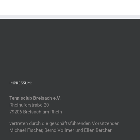
IMPRESSUM:
Tennisclub Breisach e.V.
Rheinuferstraße 20
79206 Breisach am Rhein
vertreten durch die geschäftsführenden Vorsitzenden
Michael Fischer, Bernd Vollmer und Ellen Bercher