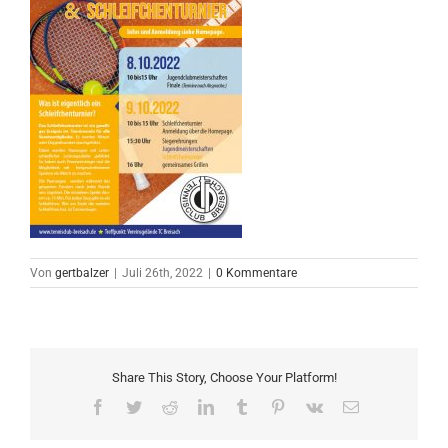
Von
gertbalzer
|
Juli 26th, 2022
|
0 Kommentare
Share This Story, Choose Your Platform!
Facebook
Twitter
Reddit
LinkedIn
Tumblr
Pinterest
Vk
E-
Mail