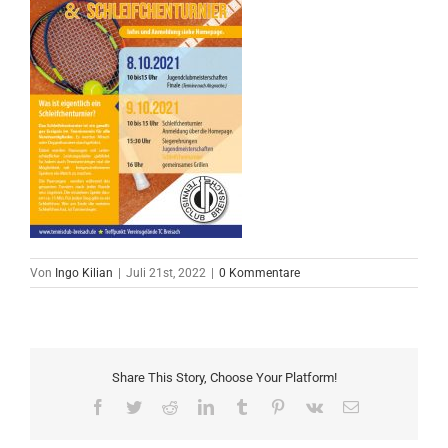
Von
Ingo Kilian
|
Juli 21st, 2022
|
0 Kommentare
Share This Story, Choose Your Platform!
Facebook
Twitter
Reddit
LinkedIn
Tumblr
Pinterest
Vk
E-
Mail