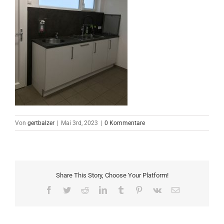
Von
gertbalzer
|
Mai 3rd, 2023
|
0 Kommentare
Share This Story, Choose Your Platform!
Facebook
Twitter
Reddit
LinkedIn
Tumblr
Pinterest
Vk
E-
Mail