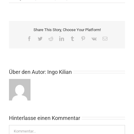
Share This Story, Choose Your Platform!
Facebook
Twitter
Reddit
LinkedIn
Tumblr
Pinterest
Vk
E-
Mail
Über den Autor:
Ingo Kilian
Hinterlasse einen Kommentar
Kommentar