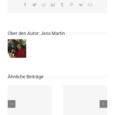
Facebook
Twitter
Reddit
LinkedIn
Tumblr
Pinterest
Vk
E-
Mail
Über den Autor:
Jens Martin
Ähnliche Beiträge
Schleifchenturnier am
Jugendclubmeisterscha
27.09.25 für alle
2025 – Anmeldung bis
Vereinsmitglieder ab 12
17.09.