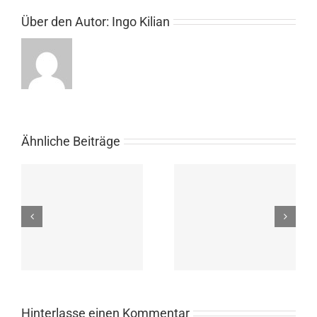
Über den Autor:
Ingo Kilian
Ähnliche Beiträge
Schleifchenturnier am
Jugendclubmeisterscha
27.09.25 für alle
2025 – Anmeldung bis
Vereinsmitglieder ab 12
17.09.
Jahren
Hinterlasse einen Kommentar