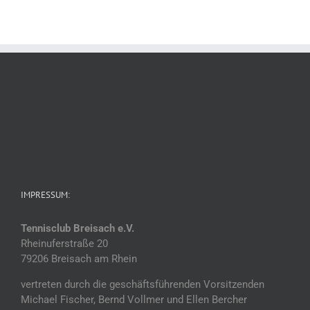
IMPRESSUM:
Tennisclub Breisach e.V.
Rheinuferstraße 20
79206 Breisach am Rhein
vertreten durch die geschäftsführenden Vorsitzenden
Michael Fischer, Bernd Vollmer und Ellen Bercher