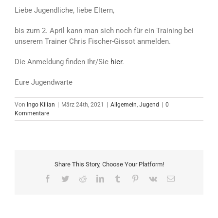
Liebe Jugendliche, liebe Eltern,
bis zum 2. April kann man sich noch für ein Training bei
unserem Trainer Chris Fischer-Gissot anmelden.
Die Anmeldung finden Ihr/Sie
hier
.
Eure Jugendwarte
Von
Ingo Kilian
|
März 24th, 2021
|
Allgemein
,
Jugend
|
0
Kommentare
Share This Story, Choose Your Platform!
Facebook
Twitter
Reddit
LinkedIn
Tumblr
Pinterest
Vk
E-
Mail