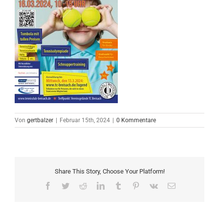
Von
gertbalzer
|
Februar 15th, 2024
|
0 Kommentare
Share This Story, Choose Your Platform!
Facebook
Twitter
Reddit
LinkedIn
Tumblr
Pinterest
Vk
E-
Mail