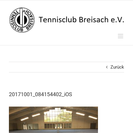
Zum
Inhalt
springen
Zurück
20171001_084154402_iOS